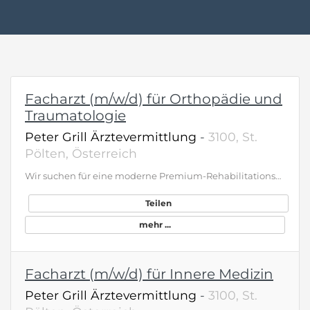
Facharzt (m/w/d) für Orthopädie und
Traumatologie
Peter Grill Ärztevermittlung
-
3100, St.
Pölten, Österreich
Wir suchen für eine moderne Premium-Rehabilitationsklinik mit rd. 170 Betten im attraktiven Umland von Wien / ÖSTERREICH engagierte Verstärkung: Facharzt (m/w/d) für Orthopädie und TraumatologieDie Rehaklinik betreut Patient:innen mit Erkrankungen des Bewegungs- und Stützapparates, vor allem nach orthopädischen Eingriffen sowie mit Erkrankungen des rheumatologischen Formenkreises. Sie begleiten, eingebettet in ein versiertes, interdisziplinäres Team, Menschen auf ihrem Weg zurück in ein aktives, möglichst schmerzfreieres Leben. Das Haus legt Wert auf einen strukturierten, herzlichen Onboardingprozess, der Ankommen erlaubt und zeichnet sich durch die Kombination aus medizinischer Exzellenz und Menschlichkeit aus. Geboten wird: Sinnstiftende, ärztliche Tätigkeit in einer Klinik, in der ein respektvolles Miteinander gelebt wird Ausreichend Zeit für das Aufnahmegespräch Bis zu 10 Tage Fortbildung p.a. Attraktive Arbeitszeiten – ideal für eine gute Work-Life-Balance. Eigene Garconniere für 24 Std.-Dienste Fixer Ordinationsraum und moderne, digital unterstützte Dokumentation Attraktive Bezahlung Langfristige Perspektive – unbefristete Anstellung Leben und Arbeiten nahe Wien – urban angebunden und gleichzeitig im Grünen Gesucht wird eine empathische und teamorientierte Persönlichkeit mit Facharztdiplom und mit Erfahrung in / Interesse an der rehabilitativen Medizin, die den intensiven, nachhaltigen Kontakt zu den Patienten schätzt. Sie möchten Medizin wieder so ausüben, wie sie gedacht ist – mit Zeit, Tiefe und echter Wirkung? Dann freuen wir uns darauf, Sie kennenzulernen.
Teilen
mehr ...
Facharzt (m/w/d) für Innere Medizin
Peter Grill Ärztevermittlung
-
3100, St.