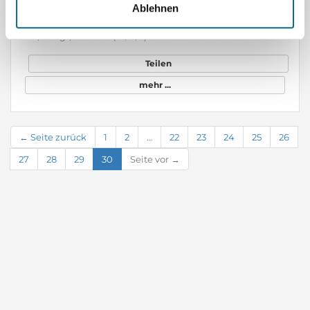
Ablehnen
Pölten, Österreich
&lt;KH&gt;Facharzt (m/w/d) für Frauenheilkunde und Geburtshilfe als Belegarzt auf Honorarbasis&lt;ANGEBOT&gt; Sie erweitern Ihr medizinisches Angebot im Bereich Reproduktionsmedizin durch die Zusammenarbeit. Geboten wird: • Selbständige Betreuung Ihrer Patientinnen in Ihrer eigenen Ordination und Behandlung im Hause • Modern ausgestattete Infrastruktur für die Durchführung von Punktionen • Professionelles und erfahrenes interdisziplinäres Team vor Ort • Kurze Entscheidungswege und unkomplizierte Zusammenarbeit • Terminplanung nach individueller Vereinbarung • Langfristige Kooperation in einer renommierten Kinderwunscheinrichtung • Flexible Zusammenarbeit auf Honorarbasis Gesucht wird eine einsatzstarke, empathische Persönlichkeit mit eigener Praxis, Erfahrung in der Kinderwunschmedizin und Interesse als Belegarzt tätig zu werden. Sie haben Erfahrung in der Reproduktionsmedizin und möchten Ihre Patientenpaare auch in diesem Segment selber betreuen? Dann rufen Sie uns an!
Teilen
mehr ...
← Seite zurück
1
2
…
22
23
24
25
26
27
28
29
30
Seite vor →