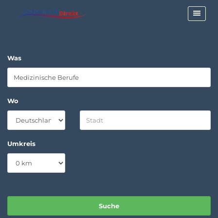
Was
Wo
Umkreis