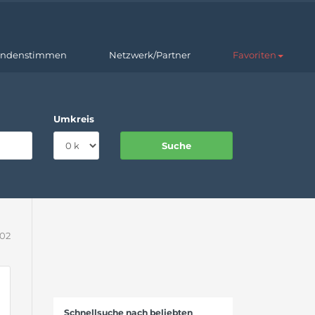
ndenstimmen
Netzwerk/Partner
Favoriten
Umkreis
202
Schnellsuche nach beliebten