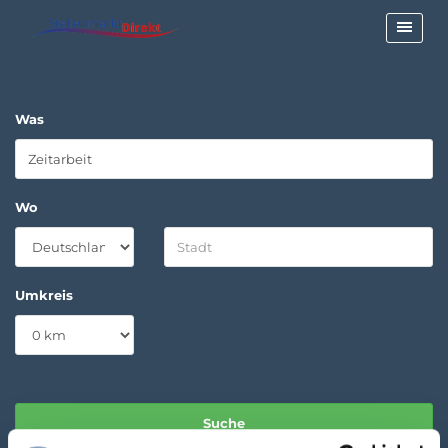
Was
Wo
Umkreis