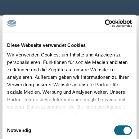
Diese Webseite verwendet Cookies
← Seite zurück
1
2
…
1814
1815
1816
Wir verwenden Cookies, um Inhalte und Anzeigen zu
1817
1818
1819
1820
1821
1822
Seite vor →
personalisieren, Funktionen für soziale Medien anbieten
zu können und die Zugriffe auf unsere Website zu
analysieren. Außerdem geben wir Informationen zu Ihrer
Verwendung unserer Website an unsere Partner für
soziale Medien, Werbung und Analysen weiter. Unsere
Partner führen diese Informationen möglicherweise mit
weiteren Daten zusammen, die Sie ihnen bereitgestellt
haben oder die sie im Rahmen Ihrer Nutzung der Dienste
gesammelt haben.
Einwilligungsauswahl
Notwendig