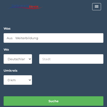
Was
Wo
Umkreis