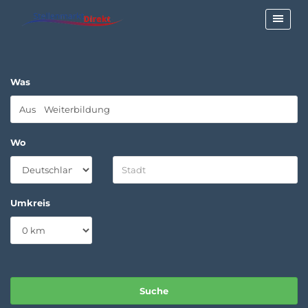
Was
Wo
Umkreis