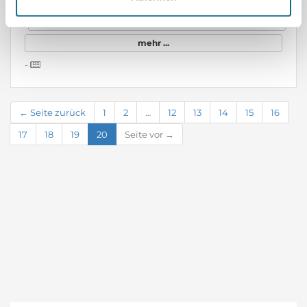
Teilen
mehr ...
-
← Seite zurück
1
2
…
12
13
14
15
16
17
18
19
20
Seite vor →