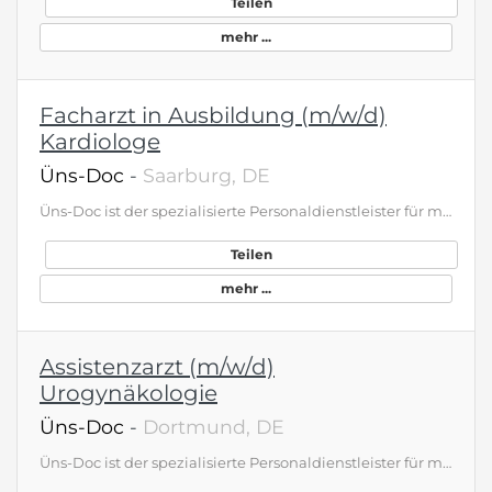
Teilen
mehr ...
Facharzt in Ausbildung (m/w/d)
Kardiologe
Üns-Doc
-
Saarburg, DE
Üns-Doc ist der spezialisierte Personaldienstleister für medizinisches Personal zur Unterstützung national und international agierender Kliniken und Gesundheitseinrichtungen. Damit wir weiter den Anforderungen unserer Kunden gerecht werden können, suchen wir Sie
Teilen
mehr ...
Assistenzarzt (m/w/d)
Urogynäkologie
Üns-Doc
-
Dortmund, DE
Üns-Doc ist der spezialisierte Personaldienstleister für medizinisches Personal zur Unterstützung national und international agierender Kliniken und Gesundheitseinrichtungen. Damit wir weiter den Anforderungen unserer Kunden gerecht werden können, suchen wir Sie