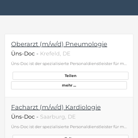
Oberarzt (m/w/d) Pneumologie
Üns-Doc
-
Krefeld, DE
Üns-Doc ist der spezialisierte Personaldienstleister für medizinisches Personal zur Unterstützung national und international agierender Kliniken und Gesundheitseinrichtungen. Damit wir weiter den Anforderungen unserer Kunden gerecht werden können, suchen wir Sie
Teilen
mehr ...
Facharzt (m/w/d) Kardiologie
Üns-Doc
-
Saarburg, DE
Üns-Doc ist der spezialisierte Personaldienstleister für medizinisches Personal zur Unterstützung national und international agierender Kliniken und Gesundheitseinrichtungen. Damit wir weiter den Anforderungen unserer Kunden gerecht werden können, suchen wir Sie