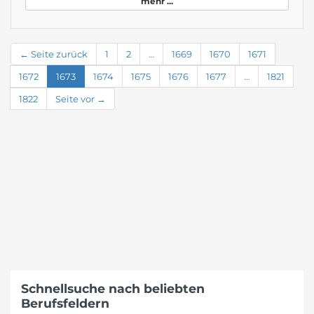
mehr ...
← Seite zurück
1
2
…
1669
1670
1671
1672
1673
1674
1675
1676
1677
…
1821
1822
Seite vor →
Schnellsuche nach beliebten
Berufsfeldern