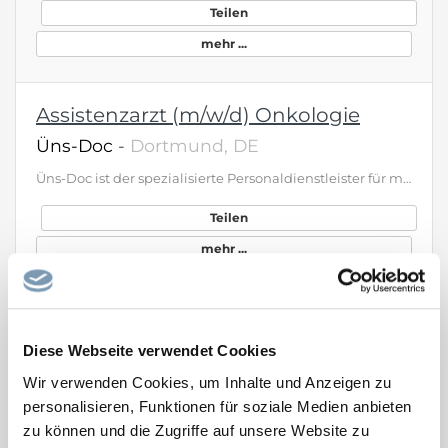
Teilen
mehr ...
Assistenzarzt (m/w/d) Onkologie
Üns-Doc
-
Dortmund, DE
Üns-Doc ist der spezialisierte Personaldienstleister für medizinisches Personal zur Unterstützung national und international agierender Kliniken und Gesundheitseinrichtungen. Damit wir weiter den Anforderungen unserer Kunden gerecht werden können, suchen wir Sie
Teilen
mehr ...
Assistenzarzt (w/m/d) Innere Medizin
und Pneumologie
Diese Webseite verwendet Cookies
Üns-Doc
-
Offenbach am Main, DE
Wir verwenden Cookies, um Inhalte und Anzeigen zu
personalisieren, Funktionen für soziale Medien anbieten
Üns-Doc ist der spezialisierte Personaldienstleister für medizinisches Personal zur Unterstützung national und international agierender Kliniken und Gesundheitseinrichtungen. Damit wir weiter den Anforderungen unserer Kunden gerecht werden können, suchen wir Sie
zu können und die Zugriffe auf unsere Website zu
Teilen