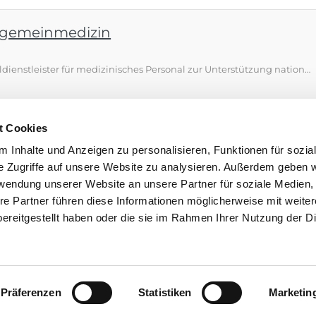
llgemeinmedizin
Üns-Doc ist der spezialisierte Personaldienstleister für medizinisches Personal zur Unterstützung national und international agierender Kliniken und Gesundheitseinrichtungen. Damit wir weiter den Anforderungen unserer Kunden gerecht werden können, suchen wir Sie
t Cookies
1672
1673
1674
1675
1676
1677
1678
…
1824
 Inhalte und Anzeigen zu personalisieren, Funktionen für sozia
e Zugriffe auf unsere Website zu analysieren. Außerdem geben w
rwendung unserer Website an unsere Partner für soziale Medien
re Partner führen diese Informationen möglicherweise mit weite
ereitgestellt haben oder die sie im Rahmen Ihrer Nutzung der D
Barrierefreiheitserklärung
Bundesagentur für Arbeit
Statistike
Präferenzen
Statistiken
Marketin