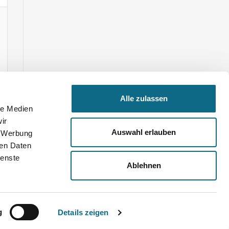
Alle zulassen
le Medien
ir
Auswahl erlauben
, Werbung
ren Daten
ienste
Ablehnen
n
g
Details zeigen
• • •
Wirtschaftskrise stresst Arbeitnehmer in