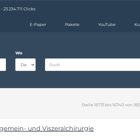
 23.234.711 Clicks
E-Paper
Pakete
YouTube
Ku
Wo
Stelle 16731 bis 16740 von 18
lgemein- und Viszeralchirurgie