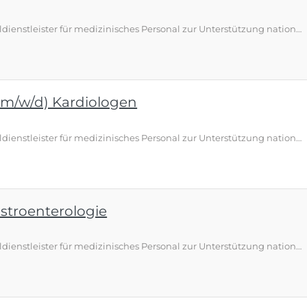
Üns-Doc ist der spezialisierte Personaldienstleister für medizinisches Personal zur Unterstützung national und international agierender Kliniken und Gesundheitseinrichtungen. Damit wir weiter den Anforderungen unserer Kunden gerecht werden können, suchen wir Sie
(m/w/d) Kardiologen
Üns-Doc ist der spezialisierte Personaldienstleister für medizinisches Personal zur Unterstützung national und international agierender Kliniken und Gesundheitseinrichtungen. Damit wir weiter den Anforderungen unserer Kunden gerecht werden können, suchen wir Sie
astroenterologie
Üns-Doc ist der spezialisierte Personaldienstleister für medizinisches Personal zur Unterstützung national und international agierender Kliniken und Gesundheitseinrichtungen. Damit wir weiter den Anforderungen unserer Kunden gerecht werden können, suchen wir Sie