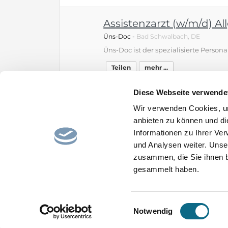
Assistenzarzt (w/m/d) A
Üns-Doc
-
Bad Schwalbach, DE
Teilen
mehr ...
Diese Webseite verwende
← Seite zurück
1
2
…
1670
1671
Wir verwenden Cookies, um
anbieten zu können und di
1825
Seite vor →
Informationen zu Ihrer Ve
und Analysen weiter. Unse
zusammen, die Sie ihnen b
gesammelt haben.
Home
Impressum
AGB
Datenschutz
Einwilligungsauswahl
Notwendig