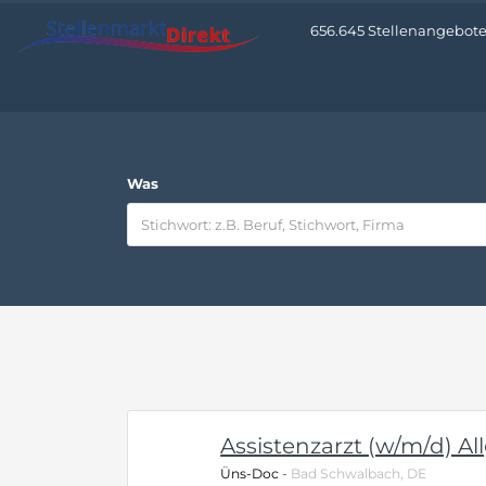
656.645 Stellenangebote •
Was
Assistenzarzt (w/m/d) Al
Üns-Doc
-
Bad Schwalbach, DE