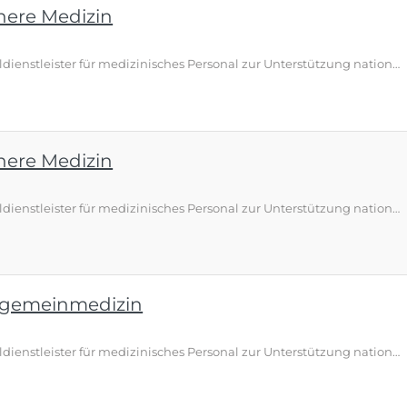
nnere Medizin
Üns-Doc ist der spezialisierte Personaldienstleister für medizinisches Personal zur Unterstützung national und international agierender Kliniken und Gesundheitseinrichtungen. Damit wir weiter den Anforderungen unserer Kunden gerecht werden können, suchen wir Sie
nnere Medizin
Üns-Doc ist der spezialisierte Personaldienstleister für medizinisches Personal zur Unterstützung national und international agierender Kliniken und Gesundheitseinrichtungen. Damit wir weiter den Anforderungen unserer Kunden gerecht werden können, suchen wir Sie
llgemeinmedizin
Üns-Doc ist der spezialisierte Personaldienstleister für medizinisches Personal zur Unterstützung national und international agierender Kliniken und Gesundheitseinrichtungen. Damit wir weiter den Anforderungen unserer Kunden gerecht werden können, suchen wir Sie