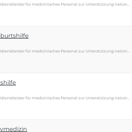
Üns-Doc ist der spezialisierte Personaldienstleister für medizinisches Personal zur Unterstützung national und international agierender Kliniken und Gesundheitseinrichtungen. Damit wir weiter den Anforderungen unserer Kunden gerecht werden können, suchen wir Sie
burtshilfe
Üns-Doc ist der spezialisierte Personaldienstleister für medizinisches Personal zur Unterstützung national und international agierender Kliniken und Gesundheitseinrichtungen. Damit wir weiter den Anforderungen unserer Kunden gerecht werden können, suchen wir Sie
shilfe
Üns-Doc ist der spezialisierte Personaldienstleister für medizinisches Personal zur Unterstützung national und international agierender Kliniken und Gesundheitseinrichtungen. Damit wir weiter den Anforderungen unserer Kunden gerecht werden können, suchen wir Sie
ivmedizin