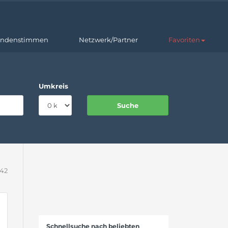
ndenstimmen
Netzwerk/Partner
Favoriten
Umkreis
242
Schnellsuche nach beliebten