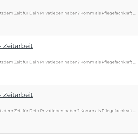
Du möchtest mehr verdienen und trotzdem Zeit für Dein Privatleben haben? Komm als Pflegefachkraft (m/w/d) – Zeitarbeit in Schleswig-Holstein zu EMPLOYA und sichere Dir ab 28 €/Std. plus 2.000 € Willkommensprämie. Top‑Vorteile auf einen Blick ● Ab 28 € brutto pro Stunde – deutlich über vielen klassischen Festanstellungen ● 30 Tage Urlaub plus Urlaubs- und Weihnachtsgeld bis 500 € ● Zuschläge: 100 % Feiertage, 50 % Sonntage, 25 % Nächte, 20 % Samstage, 14,28 % Mehrarbeit ● Auf Wunsch bundesweite …
 Zeitarbeit
Du möchtest mehr verdienen und trotzdem Zeit für Dein Privatleben haben? Komm als Pflegefachkraft (m/w/d) – Zeitarbeit in Schleswig-Holstein zu EMPLOYA und sichere Dir ab 28 €/Std. plus 2.000 € Willkommensprämie. Top‑Vorteile auf einen Blick ● Ab 28 € brutto pro Stunde – deutlich über vielen klassischen Festanstellungen ● 30 Tage Urlaub plus Urlaubs- und Weihnachtsgeld bis 500 € ● Zuschläge: 100 % Feiertage, 50 % Sonntage, 25 % Nächte, 20 % Samstage, 14,28 % Mehrarbeit ● Auf Wunsch bundesweite …
 Zeitarbeit
Du möchtest mehr verdienen und trotzdem Zeit für Dein Privatleben haben? Komm als Pflegefachkraft (m/w/d) – Zeitarbeit in Bremen zu EMPLOYA und sichere Dir ab 28 €/Std. plus 2.000 € Willkommensprämie. Top‑Vorteile auf einen Blick ● Ab 28 € brutto pro Stunde – deutlich über vielen klassischen Festanstellungen ● 2.000 € Willkommensprämie – fair und transparent ausgezahlt ● 30 Tage Urlaub plus Urlaubs- und Weihnachtsgeld bis 500 € ● Zuschläge: 100 % Feiertage, 50 % Sonntage, 25 % Nächte, 20 % Sams…