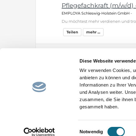
Pflegefachkraft (m/w/d) -
EMPLOYA Schleswig-Holstein GmbH
-
Teilen
mehr ...
Pflegefachkraft (m/w/d) -
Diese Webseite verwende
EMPLOYA Bremen GmbH
-
Wir verwenden Cookies, um
anbieten zu können und di
Teilen
mehr ...
Informationen zu Ihrer Ve
und Analysen weiter. Unse
zusammen, die Sie ihnen b
gesammelt haben.
Home
Impressum
AGB
Datenschutz
Einwilligungsauswahl
Notwendig