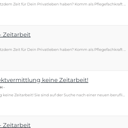
Du möchtest mehr verdienen und trotzdem Zeit für Dein Privatleben haben? Komm als Pflegefachkraft (m/w/d) – Zeitarbeit in Bremen zu EMPLOYA und sichere Dir ab 28 €/Std. Top‑Vorteile auf einen Blick ● Ab 28 € brutto pro Stunde – deutlich über vielen klassischen Festanstellungen ● 30 Tage Urlaub plus Urlaubs- und Weihnachtsgeld bis 500 € ● Zuschläge: 100 % Feiertage, 50 % Sonntage, 25 % Nächte, 20 % Samstage, 14,28 % Mehrarbeit ● Auf Wunsch bundesweite Einsätze mit 28 € steuerfrei pro Tag und ges…
 Zeitarbeit
Du möchtest mehr verdienen und trotzdem Zeit für Dein Privatleben haben? Komm als Pflegefachkraft (m/w/d) – Zeitarbeit in Schleswig-Holstein zu EMPLOYA und sichere Dir ab 28 €/Std. plus 2.000 € Willkommensprämie. Top‑Vorteile auf einen Blick ● Ab 28 € brutto pro Stunde – deutlich über vielen klassischen Festanstellungen ● 30 Tage Urlaub plus Urlaubs- und Weihnachtsgeld bis 500 € ● Zuschläge: 100 % Feiertage, 50 % Sonntage, 25 % Nächte, 20 % Samstage, 14,28 % Mehrarbeit ● Auf Wunsch bundesweite …
ktvermittlung keine Zeitarbeit!
bH
-
Schweißer (m/w/d) - Direktvermittlung keine Zeitarbeit! Sie sind auf der Suche nach einer neuen beruflichen Herausforderung und bringen bereits Erfahrung als WIG/MAG-Schweißer oder Blechner mit? Dann sind Sie bei uns genau richtig. Für unseren Kunden aus der blechverarbeitenden Industrie in Alpirsbach suchen wir zum nächstmöglichen Zeitpunkt einen WIG/MAG- Schweißer (m/w/d) in Vollzeit und unbefristeter Direktanstellung. Das Team der Niederlassung Tempton Freudenstadt freut sich auf Ihre Bewerb…
 Zeitarbeit