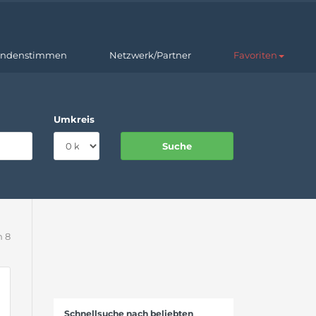
ndenstimmen
Netzwerk/Partner
Favoriten
Umkreis
n 8
Schnellsuche nach beliebten