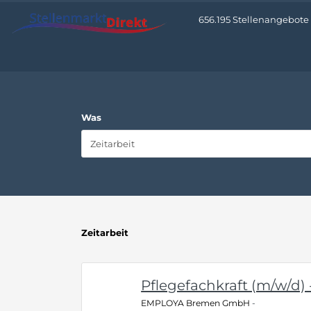
656.195 Stellenangebote •
Was
Zeitarbeit
Pflegefachkraft (m/w/d) -
EMPLOYA Bremen GmbH
-