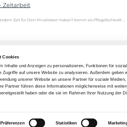
 Zeitarbeit
Du möchtest mehr verdienen und trotzdem Zeit für Dein Privatleben haben? Komm als Pflegefachkraft (m/w/d) – Zeitarbeit in Schleswig-Holstein zu EMPLOYA und sichere Dir ab 28 €/Std. plus 2.000 € Willkommensprämie. Top‑Vorteile auf einen Blick ● Ab 28 € brutto pro Stunde – deutlich über vielen klassischen Festanstellungen ● 30 Tage Urlaub plus Urlaubs- und Weihnachtsgeld bis 500 € ● Zuschläge: 100 % Feiertage, 50 % Sonntage, 25 % Nächte, 20 % Samstage, 14,28 % Mehrarbeit ● Auf Wunsch bundesweite …
 Zeitarbeit
t Cookies
Du möchtest mehr verdienen und trotzdem Zeit für Dein Privatleben haben? Komm als Pflegefachkraft (m/w/d) – Zeitarbeit in Hamburg zu EMPLOYA und sichere Dir ab 28 €/Std. plus 2.000 € Willkommensprämie. Top‑Vorteile auf einen Blick ● Ab 28 € brutto pro Stunde – deutlich über vielen klassischen Festanstellungen ● 2.000 € Willkommensprämie – fair und transparent ausgezahlt ● 30 Tage Urlaub plus Urlaubs- und Weihnachtsgeld bis 500 € ● Zuschläge: 100 % Feiertage, 50 % Sonntage, 25 % Nächte, 20 % Sam…
 Inhalte und Anzeigen zu personalisieren, Funktionen für sozia
e Zugriffe auf unsere Website zu analysieren. Außerdem geben w
rwendung unserer Website an unsere Partner für soziale Medien
re Partner führen diese Informationen möglicherweise mit weite
ereitgestellt haben oder die sie im Rahmen Ihrer Nutzung der D
Barrierefreiheitserklärung
Bundesagentur für Arbeit
Statistike
Präferenzen
Statistiken
Marketin