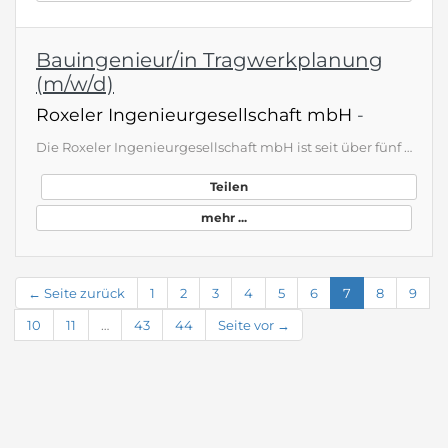
Bauingenieur/in Tragwerkplanung
(m/w/d)
Roxeler Ingenieurgesellschaft mbH
-
Die Roxeler Ingenieurgesellschaft mbH ist seit über fünf Jahrzehnten ein erfahrener Partner im Bauwesen und bietet nachhaltige, ganzheitliche Lösungen für komplexe Planungsaufgaben. Mit Expertise im Hoch-, Tief-, Ingenieur- und Straßenbau sowie im Baustoffprüfwesen und der Bauwerkserhaltung steht Roxeler für innovative und zuverlässige Bauprojekte, auch im Bereich Betonsanierung und Instandsetzung historischer Bauwerke. Wir suchen eine/n Bauingenieur/in Tragwerkplanung (m/w/d), der/die unser en…
Teilen
mehr ...
← Seite zurück
1
2
3
4
5
6
7
8
9
10
11
…
43
44
Seite vor →