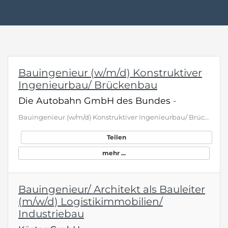
Bauingenieur (w/m/d) Konstruktiver
Ingenieurbau/ Brückenbau
Die Autobahn GmbH des Bundes
-
Bauingenieur (w/m/d) Konstruktiver Ingenieurbau/ Brückenbau Standort(e) 59063 Hamm Unternehmen Niederlassung Westfalen Entgeltgruppe E12 Fachbereich Ingenieurwesen Erfahrungsniveau Berufserfahrene Vertrag Unbefristet Gemeinsam. Sicher. Mobil. Eine funktionierende Autobahninfrastruktur ist der Garant dafür, dass Deutschland mobil ist. Damit das so bleibt, brauchen wir Ihre Expertise als Ingenieurin oder Ingenieur. Tausende Brücken, hunderte Tunnel und unzählige Nebenanlagen müssen regelmäßig gep…
Teilen
mehr ...
Bauingenieur/ Architekt als Bauleiter
(m/w/d) Logistikimmobilien/
Industriebau