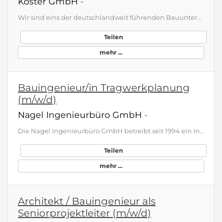
Köster GmbH
-
Wir sind eins der deutschlandweit führenden Bauunternehmen im Hoch- und Tiefbau. Was uns als Familienunternehmen ausmacht, ist unser hoher Leistungsanspruch. Bei uns geben über 2.000 Mitarbeitende täglich ihr Bestes, um uns, unsere Kunden und die Branche nach vorn zu bringen. Wenn du gemeinsam mit uns wachsen, zu den Besten deiner Branche gehören und die Zukunft des Bauens möglich machen willst, dann kannst du Köster – und im Gegenzug eine ganze Menge von uns erwarten. Komm zu uns ins Team! Bau…
Teilen
mehr ...
Bauingenieur/in Tragwerkplanung
(m/w/d)
Nagel Ingenieurbüro GmbH
-
Die Nagel Ingenieurbüro GmbH betreibt seit 1994 ein Ingenieurbüro für das Bauwesen mit den Schwerpunkten Industrie- und Gewerbebau, Tragwerksplanung und Brandschutz an der Westküste in Schleswig Holstein. Der hohe Ausbildungsstand, der auch durch ständige Fortbildung der Mitarbeiter getragen wird, gepaart mit der langjährigen Erfahrung unseres Teams, tragen zum hohen Qualitätsstandart der Planung der daraus erstellten Bauwerke, letztlich zum wirtschaftlichen Erfolg unserer Kunden bei. JLFT1_DE
Teilen
mehr ...
Architekt / Bauingenieur als
Seniorprojektleiter (m/w/d)