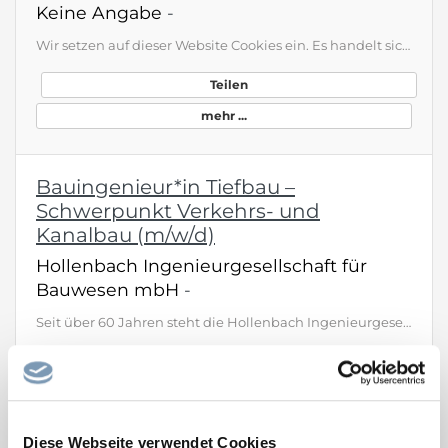
Keine Angabe
-
Wir setzen auf dieser Website Cookies ein. Es handelt sich bei den verwendeten Cookies um sogenannte "technisch notwendige Cookies", welche keine aktive Einwilligung des Benutzers erfordern. Weitere Informationen finden Sie in unserer Datenschutzerklärung. &gt; zurück zur Übersicht Architekt /-in bzw. Bauingenieur /-in als Seniorprojektleiter/-in (m/w/d) Stellen-Nr. 64-05:3969 Datum: 06.08.2026 Gemeinsam mit der Stadt Regensburg die Zukunft gestalten! Wir suchen für das Amt für Hochbau, Abteilung …
Teilen
mehr ...
Bauingenieur*in Tiefbau –
Schwerpunkt Verkehrs- und
Kanalbau (m/w/d)
Hollenbach Ingenieurgesellschaft für
Bauwesen mbH
-
Seit über 60 Jahren steht die Hollenbach Ingenieurgesellschaft für Bauwesen mbH für verlässliche Planungsqualität im Tiefbau. Als unabhängiges Planungs- und Beratungsunternehmen mit Sitz in Göttingen begleiten wir kommunale und private Auftraggeber bei der erfolgreichen Realisierung komplexer Infrastrukturprojekte – von der ersten Idee bis zur Umsetzung vor Ort. Unser interdisziplinäres Team vereint Expertise in den Bereichen Abwassertechnik, Trinkwasserversorgung, Erschließungsplanung, Hochwas…
Teilen
mehr ...
Diese Webseite verwendet Cookies