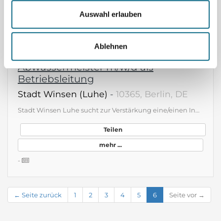
Teilen
Auswahl erlauben
mehr ...
-
Ablehnen
Abwassermeister m/w/d als
Betriebsleitung
Stadt Winsen (Luhe)
-
10365, Berlin, DE
Stadt Winsen Luhe sucht zur Verstärkung eine/einen Ingenieur/in für Siedlungswasserwirtschaft (m, w, d) Betriebsleitung für ihre Kläranlage (m, w, d) Fachkraft für Abwassertechnik, Ver- und Entsorger (Fachrichtung Abwasser), Industriemechaniker oder Mechatroniker (m, w, d) Die ausführlichen Stellenanzeigen mit der Möglichkeit zur Online-Bewerbung finden Sie unter www.winsen.de/bewerbung.
Teilen
mehr ...
-
← Seite zurück
1
2
3
4
5
6
Seite vor →