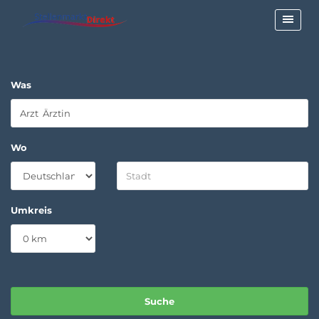
Was
Wo
Umkreis