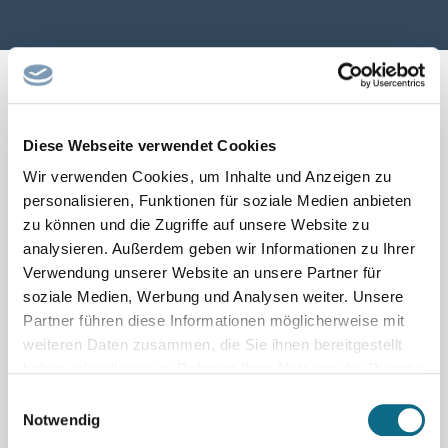
Diese Webseite verwendet Cookies
← Seite zurück
1
2
…
12
13
14
15
16
Wir verwenden Cookies, um Inhalte und Anzeigen zu
17
18
19
20
Seite vor →
personalisieren, Funktionen für soziale Medien anbieten
zu können und die Zugriffe auf unsere Website zu
analysieren. Außerdem geben wir Informationen zu Ihrer
Verwendung unserer Website an unsere Partner für
soziale Medien, Werbung und Analysen weiter. Unsere
Partner führen diese Informationen möglicherweise mit
weiteren Daten zusammen, die Sie ihnen bereitgestellt
haben oder die sie im Rahmen Ihrer Nutzung der Dienste
gesammelt haben.
Einwilligungsauswahl
Notwendig