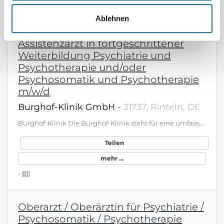
-
Ablehnen
Assistenzarzt in fortgeschrittener
Weiterbildung Psychiatrie und
Psychotherapie und/oder
Psychosomatik und Psychotherapie
m/w/d
Burghof-Klinik GmbH
-
31737, Rinteln, DE
Burghof-Klinik Die Burghof-Klinik steht für eine umfassende, moderne Versorgung in der Psychiatrie und Psychosomatik. Insgesamt betreuen wir 274 Patientinnen und Patienten im stationären und teilstationären Bereich. Unsere psychiatrische Abteilung verfügt über 119 Betten sowie 57 tagesklinische Plätze und wird durch zwei Institutsambulanzen ergänzt. In der psychosomatischen Abteilung stehen 83 Betten und 15 tagesklinische Plätze zur Verfügung. Unser diagnostisches und therapeutisches Spektrum umfasst das gesamte Spektrum beider Fachbereiche. Dabei verfolgen wir ein integratives Behandlungskonzept: Tiefenpsychologische, kognitiv-verhaltenstherapeutische sowie körper- und erlebnisorientierte Verfahren verbinden wir systematisch miteinander. Grundlage unseres Handelns ist ein moderner, leitlinien- und störungsorientierter Therapieansatz – stets mit dem Menschen in seiner Gesamtheit im Blick. Zur Unterstützung unseres multiprofessionellen Teams suchen wir an den Standorten Stadthagen und Rinteln: Oberarzt, Facharzt, Assistenzarzt in fortgeschrittener Facharztausbildung im Fach Psychiatrie/Psychosomatik und Psychotherapie (m/w/d) Kontakt &amp; Bewerbung Wir freuen uns auf Ihre Bewerbung per E-Mail an: personal@burghof-klinik.de. Haben Sie vorab Fragen oder möchten uns einfach persönlich kennenlernen? Dann stehen wir Ihnen gerne auch telefonisch unter 05751 940-620 zur Verfügung. BEWERBUNG AN Personalabteilung Virchowstr. 5 31737 Rinteln 05751 - 940 620 www.burghof-klinik.de/freie-Stellen
Teilen
mehr ...
-
Oberarzt / Oberärztin für Psychiatrie /
Psychosomatik / Psychotherapie