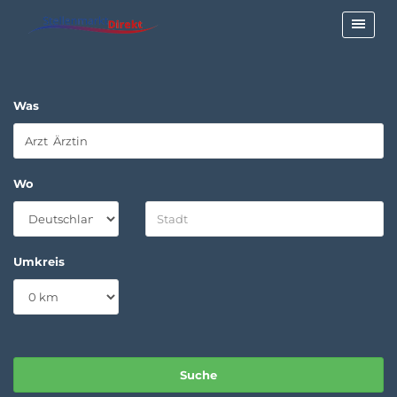
Was
Wo
Umkreis