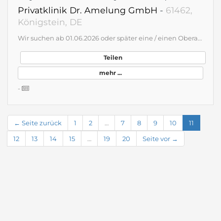
Privatklinik Dr. Amelung GmbH
-
61462,
Königstein, DE
Wir suchen ab 01.06.2026 oder später eine / einen Oberarzt / -ärztin in Teil- oder Vollzeit zur Verstärkung unseres medizinisch-therapeutischen Teams. Wir sind ein renommiertes Akutkrankenhaus für Psychiatrie, Psychosomatik und Psychotherapie mit exzellenter Ausstattung, hoher Behandlungsqualität und einem außergewöhnlich wertschätzenden Arbeitsklima. Bei sehr guter personeller Besetzung bieten wir das gesamte Spektrum moderner psychiatrischer und psychotherapeutischer Therapieverfahren an. Innovation ist für uns gelebter Bestandteil der Behandlung: Dazu gehört auch der Einsatz zukunftsweisender Verfahren wie der transkraniellen Magnetstimulation. Unser Anspruch ist eine Behandlung unserer PatientInnen auf höchstem fachlichem Niveau - individuell, wirksam und menschlich zugewandt. Ein respektvoller, vertrauensvoller Umgang mit PatientInnen und Mitarbeitenden prägt dabei unser tägliches Handeln. Wir bieten eine interessante und anspruchsvolle oberärztliche Tätigkeit mit Gestaltungsspielraum, kollegialer Zusammenarbeit und sehr guten Arbeitsbedingungen in einem familiären Umfeld. Sie erwartet eine Ihren Qualifikationen entsprechende Vergütung sowie ein Arbeitsplatz, an dem fachliche Qualität, Innovation und Menschlichkeit gleichermaßen zählen. Weitere Informationen erhalten Sie gerne auf unserer Internetseite (www.klinik-amelung.de) oder im persönlichen Kontakt. Ihre Bewerbung richten Sie bitte an: Dr. Christian Frischholz, Chefarzt Privatklinik Dr. Amelung Altkönigstraße 16, 61462 Königstein, Tel.: 06174 298-0 www.klinik-amelung.de - bewerbung@klinik-amelung.de
Teilen
mehr ...
-
← Seite zurück
1
2
…
7
8
9
10
11
12
13
14
15
…
19
20
Seite vor →