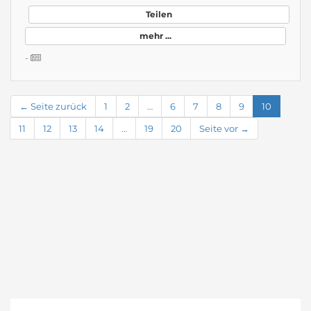
Teilen
mehr ...
-
← Seite zurück
1
2
…
6
7
8
9
10
11
12
13
14
…
19
20
Seite vor →