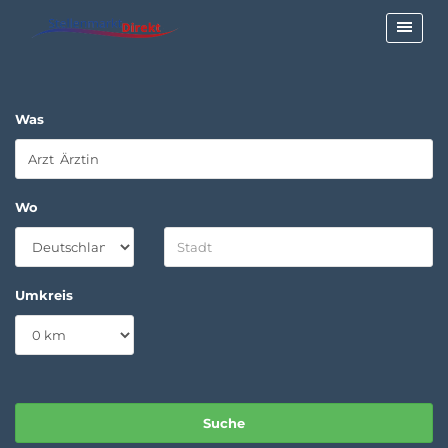
Was
Wo
Umkreis